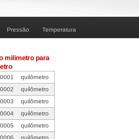
Pressão
Temperatura
o milímetro para
etro
00001
quilômetro
00002
quilômetro
00003
quilômetro
00004
quilômetro
00005
quilômetro
00006
quilômetro