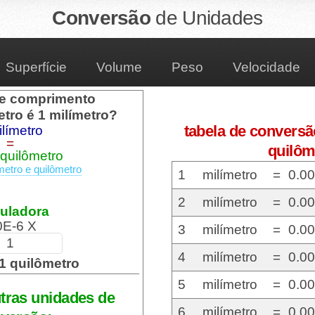
Conversão
de
Unidades
Superfície
Volume
Peso
Velocidade
e comprimento
tro é 1 milímetro?
tabela de conversã
ilímetro
=
quilôm
 quilômetro
metro e quilômetro
1
milímetro
=
0.0
2
milímetro
=
0.0
uladora
0E-6 X
3
milímetro
=
0.0
4
milímetro
=
0.0
1 quilômetro
5
milímetro
=
0.0
tras unidades de
6
milímetro
=
0.0