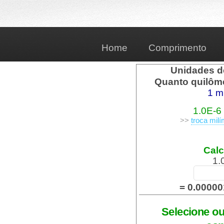
Home
Comprimento
Unidades d
Quanto quilôme
1 m
1.0E-6
>>
troca milí
Calc
1.
= 0.00000
Selecione ou