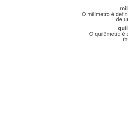
mil
O milímetro é def
de u
qui
O quilômetro é
m