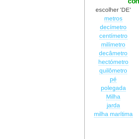
con
escolher 'DE'
metros
decímetro
centímetro
milímetro
decâmetro
hectómetro
quilômetro
pé
polegada
Milha
jarda
milha marítima