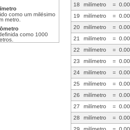
18
milímetro
=
0.0
ímetro
inido como um milésimo
19
milímetro
=
0.0
m metro.
20
milímetro
=
0.0
lômetro
 definida como 1000
21
milímetro
=
0.0
etros.
22
milímetro
=
0.0
23
milímetro
=
0.0
24
milímetro
=
0.0
25
milímetro
=
0.0
26
milímetro
=
0.0
27
milímetro
=
0.0
28
milímetro
=
0.0
29
milímetro
=
0.0