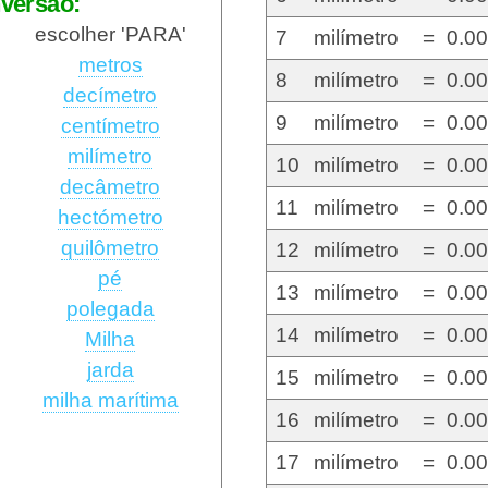
versão:
escolher 'PARA'
7
milímetro
=
0.0
metros
8
milímetro
=
0.0
decímetro
9
milímetro
=
0.0
centímetro
milímetro
10
milímetro
=
0.0
decâmetro
11
milímetro
=
0.0
hectómetro
quilômetro
12
milímetro
=
0.0
pé
13
milímetro
=
0.0
polegada
14
milímetro
=
0.0
Milha
jarda
15
milímetro
=
0.0
milha marítima
16
milímetro
=
0.0
17
milímetro
=
0.0