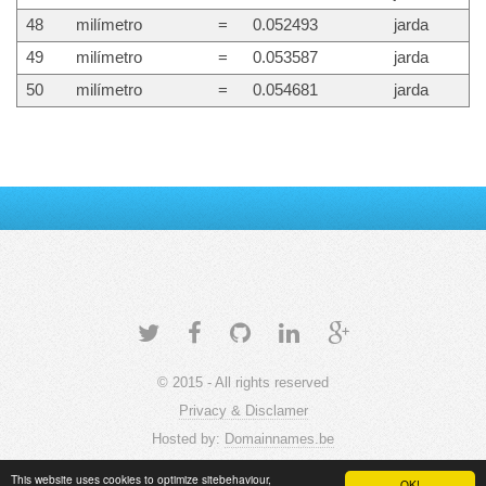
48
milímetro
=
0.052493
jarda
49
milímetro
=
0.053587
jarda
50
milímetro
=
0.054681
jarda
© 2015 - All rights reserved
Privacy & Disclamer
Hosted by:
Domainnames.be
This website uses cookies to optimize sitebehaviour,
OK!