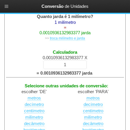
Conversão
de
Unidades
Unidades de comprimento
Quanto jarda é 1 milímetro?
1 milímetro
=
0.0010936132983377 jarda
>>
troca milímetro e jarda
Calculadora
0.0010936132983377 X
= 0.0010936132983377 jarda
Selecione outras unidades de conversão:
escolher 'DE'
escolher 'PARA'
metros
metros
decímetro
decímetro
centímetro
centímetro
milímetro
milímetro
decâmetro
decâmetro