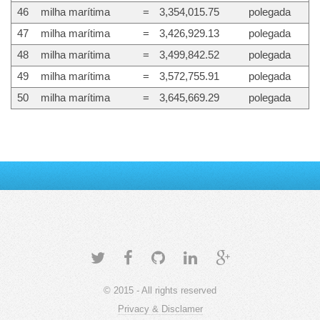
46
milha marítima
=
3,354,015.75
polegada
47
milha marítima
=
3,426,929.13
polegada
48
milha marítima
=
3,499,842.52
polegada
49
milha marítima
=
3,572,755.91
polegada
50
milha marítima
=
3,645,669.29
polegada
© 2015 - All rights reserved
Privacy & Disclamer