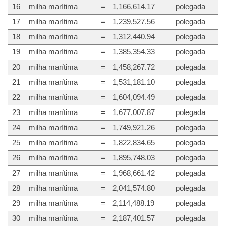
16
milha marítima
=
1,166,614.17
polegada
17
milha marítima
=
1,239,527.56
polegada
18
milha marítima
=
1,312,440.94
polegada
19
milha marítima
=
1,385,354.33
polegada
20
milha marítima
=
1,458,267.72
polegada
21
milha marítima
=
1,531,181.10
polegada
22
milha marítima
=
1,604,094.49
polegada
23
milha marítima
=
1,677,007.87
polegada
24
milha marítima
=
1,749,921.26
polegada
25
milha marítima
=
1,822,834.65
polegada
26
milha marítima
=
1,895,748.03
polegada
27
milha marítima
=
1,968,661.42
polegada
28
milha marítima
=
2,041,574.80
polegada
29
milha marítima
=
2,114,488.19
polegada
30
milha marítima
=
2,187,401.57
polegada