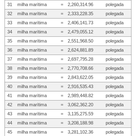
31
milha marítima
=
2,260,314.96
polegada
32
milha marítima
=
2,333,228.35
polegada
33
milha marítima
=
2,406,141.73
polegada
34
milha marítima
=
2,479,055.12
polegada
35
milha marítima
=
2,551,968.50
polegada
36
milha marítima
=
2,624,881.89
polegada
37
milha marítima
=
2,697,795.28
polegada
38
milha marítima
=
2,770,708.66
polegada
39
milha marítima
=
2,843,622.05
polegada
40
milha marítima
=
2,916,535.43
polegada
41
milha marítima
=
2,989,448.82
polegada
42
milha marítima
=
3,062,362.20
polegada
43
milha marítima
=
3,135,275.59
polegada
44
milha marítima
=
3,208,188.98
polegada
45
milha marítima
=
3,281,102.36
polegada