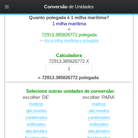
Conversão
de
Unidades
Unidades de comprimento
Quanto polegada é 1 milha marítima?
1 milha marítima
=
72913.385826772 polegada
>>
troca milha marítima e polegada
Calculadora
72913.385826772 X
= 72913.385826772 polegada
Selecione outras unidades de conversão:
escolher 'DE'
escolher 'PARA'
metros
metros
decímetro
decímetro
centímetro
centímetro
milímetro
milímetro
decâmetro
decâmetro