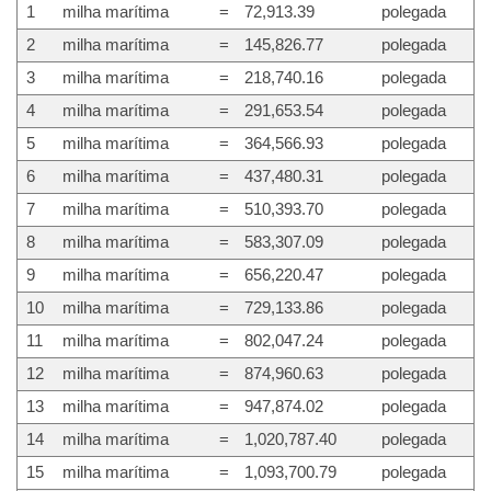
1
milha marítima
=
72,913.39
polegada
2
milha marítima
=
145,826.77
polegada
3
milha marítima
=
218,740.16
polegada
4
milha marítima
=
291,653.54
polegada
5
milha marítima
=
364,566.93
polegada
6
milha marítima
=
437,480.31
polegada
7
milha marítima
=
510,393.70
polegada
8
milha marítima
=
583,307.09
polegada
9
milha marítima
=
656,220.47
polegada
10
milha marítima
=
729,133.86
polegada
11
milha marítima
=
802,047.24
polegada
12
milha marítima
=
874,960.63
polegada
13
milha marítima
=
947,874.02
polegada
14
milha marítima
=
1,020,787.40
polegada
15
milha marítima
=
1,093,700.79
polegada