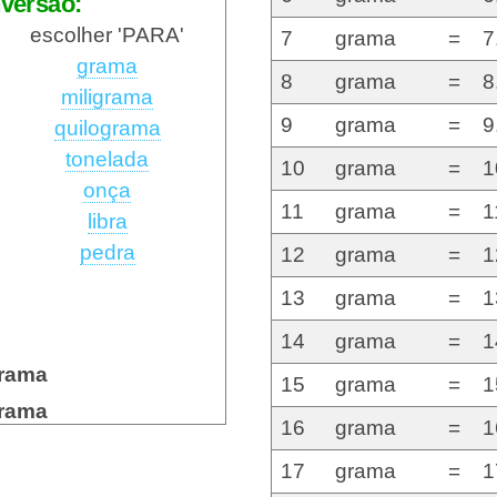
versão:
escolher 'PARA'
7
grama
=
7
grama
8
grama
=
8
miligrama
9
grama
=
9
quilograma
tonelada
10
grama
=
1
onça
11
grama
=
1
libra
pedra
12
grama
=
1
13
grama
=
1
14
grama
=
1
rama
15
grama
=
1
rama
16
grama
=
1
17
grama
=
1