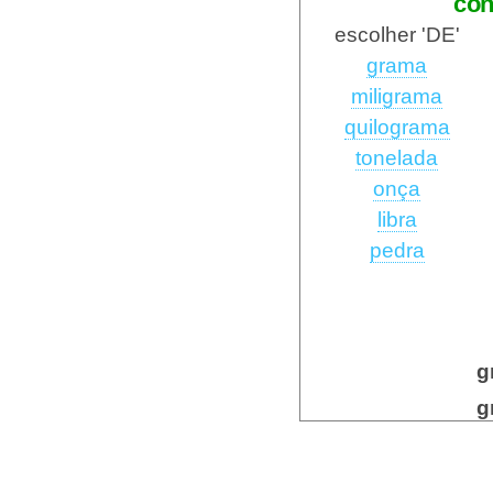
con
escolher 'DE'
grama
miligrama
quilograma
tonelada
onça
libra
pedra
g
g