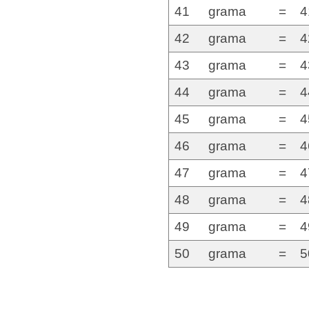
41
grama
=
4
42
grama
=
4
43
grama
=
4
44
grama
=
4
45
grama
=
4
46
grama
=
4
47
grama
=
4
48
grama
=
4
49
grama
=
4
50
grama
=
5