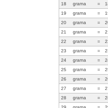
18
grama
=
1
19
grama
=
1
20
grama
=
2
21
grama
=
2
22
grama
=
2
23
grama
=
2
24
grama
=
2
25
grama
=
2
26
grama
=
2
27
grama
=
2
28
grama
=
2
29
grama
=
2