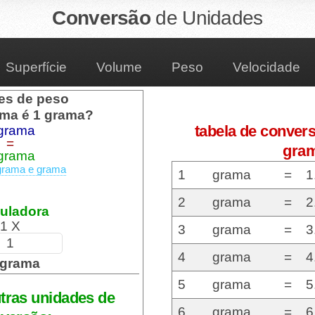
Conversão
de
Unidades
Superfície
Volume
Peso
Velocidade
es de peso
ma é 1 grama?
tabela de conver
grama
=
gra
grama
grama e grama
1
grama
=
1
2
grama
=
2
uladora
1 X
3
grama
=
3
4
grama
=
4
 grama
5
grama
=
5
tras unidades de
6
grama
=
6