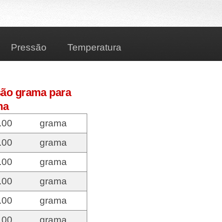
Pressão
Temperatura
são grama para
ma
.00
grama
.00
grama
.00
grama
.00
grama
.00
grama
.00
grama